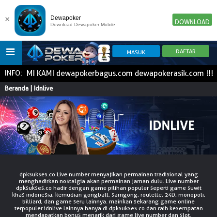
×
Dewapoker
DOWNLOAD
Download Dewapoker Mobile
NK RESMI KAMI dewapokerbagus.com dewapokerasik.com !!!B
INFO:
HOME
Beranda | Idnlive
POKER
SLOT GAME
IDN E-LOTTERY
NEW
NEW
SPORTBOOK
LIVE CASINO
IDNLIVE
NEW
dpksukses.co Live number menyajikan permainan tradisional yang
menghadirkan nostalgia akan permainan jaman dulu. Live number
TOGEL
ESPORTS
ARCADE
dpksukses.co hadir dengan game pilihan populer seperti game suwit
khas indonesia, kemudian gongball, samgong, roulette, 24D, monopoli,
NEW
NEW
NEW
billiard, dan game seru lainnya. mainkan sekarang game online
terpopuler idnlive lainnya hanya di dpksukses.co dan raih kesempatan
mendapatkan bonus menarik dari game live number dan slot.
TEMBAK IKAN
IDNRAFFLE
IDNTRADE