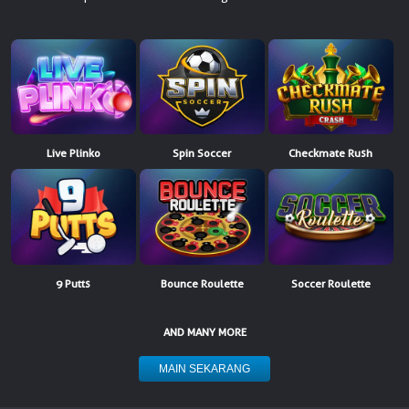
NEW
TANGKAS
RTP
DEPOSIT
WITHDRAW
Live Plinko
Spin Soccer
Checkmate Rush
PROMOSI
DOWNLOAD APLIKASI
REFERRAL
9 Putts
Bounce Roulette
Soccer Roulette
JACKPOT
AND MANY MORE
VIP MEMBER
MAIN SEKARANG
HUBUNGI KAMI